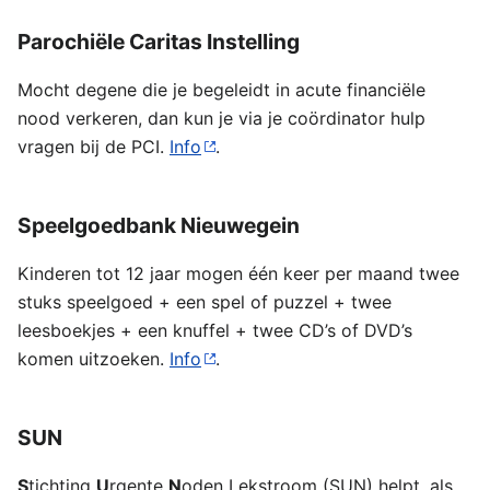
Parochiële Caritas Instelling
Mocht degene die je begeleidt in acute financiële
nood verkeren, dan kun je via je coördinator hulp
vragen bij de PCI.
Info
.
Speelgoedbank Nieuwegein
Kinderen tot 12 jaar mogen één keer per maand twee
stuks speelgoed + een spel of puzzel + twee
leesboekjes + een knuffel + twee CD’s of DVD’s
komen uitzoeken.
Info
.
SUN
S
tichting
U
rgente
N
oden Lekstroom (SUN) helpt, als